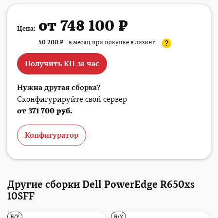
от 748 100 ₽
Цена:
50 200
₽
в месяц при покупке в лизинг
?
Получить КП за час
Нужна другая сборка?
Сконфигурируйте свой сервер
от 371 700 руб.
Конфигуратор
Другие сборки Dell PowerEdge R650xs
10SFF
Б/У
Б/У