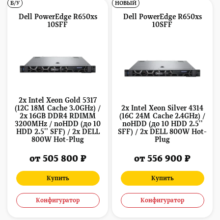
Б/У
НОВЫЙ
Dell PowerEdge R650xs
Dell PowerEdge R650xs
10SFF
10SFF
2x Intel Xeon Gold 5317
(12C 18M Cache 3.0GHz) /
2x Intel Xeon Silver 4314
2x 16GB DDR4 RDIMM
(16C 24M Cache 2.4GHz) /
3200MHz / noHDD (до 10
noHDD (до 10 HDD 2.5''
HDD 2.5'' SFF) / 2x DELL
SFF) / 2x DELL 800W Hot-
800W Hot-Plug
Plug
от 505 800 ₽
от 556 900 ₽
Купить
Купить
Конфигуратор
Конфигуратор