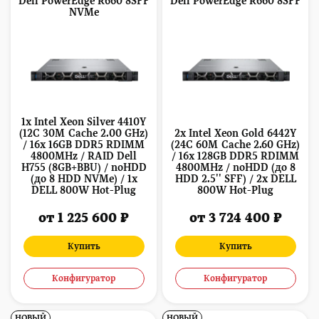
Dell PowerEdge R660 8SFF
Dell PowerEdge R660 8SFF
NVMe
1x Intel Xeon Silver 4410Y
(12C 30M Cache 2.00 GHz)
2x Intel Xeon Gold 6442Y
/ 16x 16GB DDR5 RDIMM
(24C 60M Cache 2.60 GHz)
4800MHz / RAID Dell
/ 16x 128GB DDR5 RDIMM
H755 (8GB+BBU) / noHDD
4800MHz / noHDD (до 8
(до 8 HDD NVMe) / 1x
HDD 2.5'' SFF) / 2x DELL
DELL 800W Hot-Plug
800W Hot-Plug
от 1 225 600 ₽
от 3 724 400 ₽
Купить
Купить
Конфигуратор
Конфигуратор
НОВЫЙ
НОВЫЙ