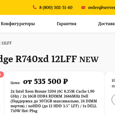
8 (800) 302-51-40
order@server
Конфигураторы
Гарантия
Доставк
d 12LFF
dge R740xd 12LFF
NEW
А
от 535 500 ₽
И
Цена:
п
2x Intel Xeon Bronze 3204 (6C 8.25M Cache 1.90
GHz) / 2x 16GB DDR4 RDIMM 2666MHz Dell
(Поддержка до 3072GB максимально, 24 DIMM
портов) / noHDD (до 12 HDD 3.5'' LFF) / 1x DELL
750W Hot-Plug