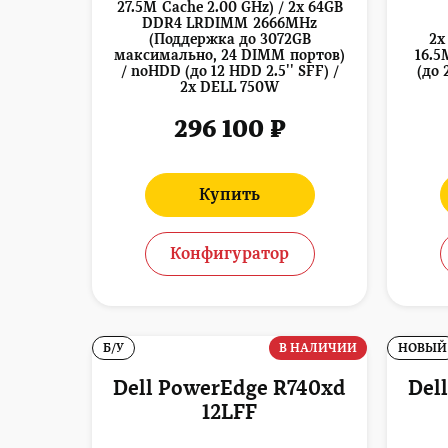
27.5M Cache 2.00 GHz) / 2x 64GB
DDR4 LRDIMM 2666MHz
(Поддержка до 3072GB
2x
максимально, 24 DIMM портов)
16.5
/ noHDD (до 12 HDD 2.5'' SFF) /
(до 
2x DELL 750W
296 100 ₽
Купить
Конфигуратор
Б/У
В НАЛИЧИИ
НОВЫЙ
Dell PowerEdge R740xd
Del
12LFF