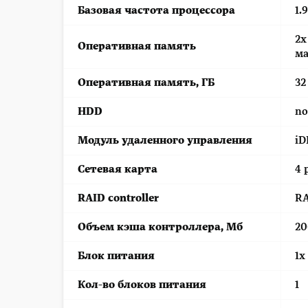
Базовая частота процессора
1.
2x
Оперативная память
ма
Оперативная память, ГБ
32
HDD
no
Модуль удаленного управления
iD
Сетевая карта
4 
RAID controller
RA
Объем кэша контроллера, Мб
20
Блок питания
1x
Кол-во блоков питания
1