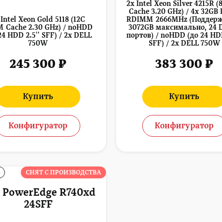
2x Intel Xeon Silver 4215R (
Cache 3.20 GHz) / 4x 32GB
 Intel Xeon Gold 5118 (12C
RDIMM 2666MHz (Поддерж
M Cache 2.30 GHz) / noHDD
3072GB максимально, 24
24 HDD 2.5'' SFF) / 2x DELL
портов) / noHDD (до 24 HDD
750W
SFF) / 2x DELL 750W
245 300 ₽
383 300 ₽
Купить
Купить
Конфигуратор
Конфигуратор
СНЯТ С ПРОИЗВОДСТВА
l PowerEdge R740xd
24SFF