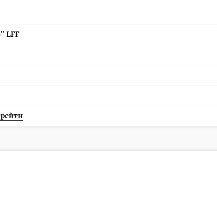
5'' LFF
рейти