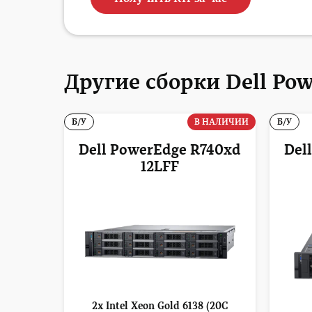
Другие сборки Dell Pow
Б/У
В НАЛИЧИИ
Б/У
Dell PowerEdge R740xd
Del
12LFF
2x Intel Xeon Gold 6138 (20C