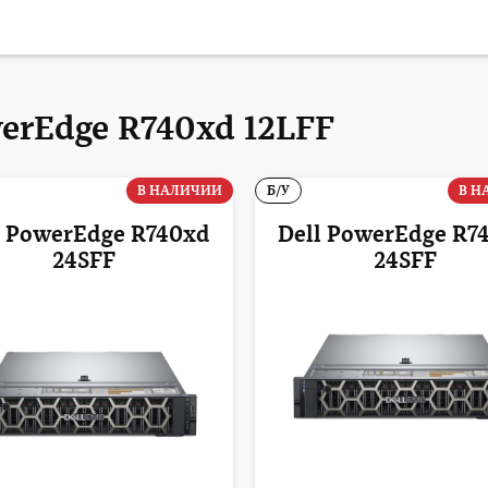
erEdge R740xd 12LFF
В НАЛИЧИИ
Б/У
В Н
l PowerEdge R740xd
Dell PowerEdge R7
24SFF
24SFF