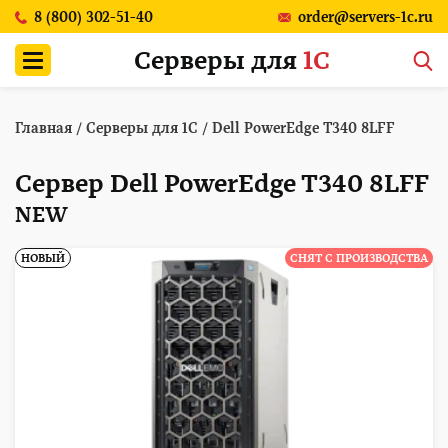
8 (800) 302-51-40
order@servers-1c.ru
Серверы для
1С
Главная
/
Серверы для 1С
/
Dell PowerEdge T340 8LFF
Сервер Dell PowerEdge T340 8LFF
NEW
НОВЫЙ
СНЯТ С ПРОИЗВОДСТВА