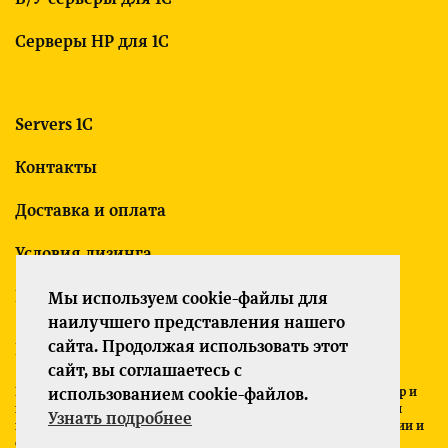
Серверы HP для 1С
Servers 1C
Контакты
Доставка и оплата
Условия лизинга
Гарантия
Мы используем cookie-файлы для
наилучшего представления нашего
сайта. Продолжая использовать этот
Политика конфиденциальности
сайт, вы соглашаетесь с
Все указанные на сайте цены носят информационный характер и
использованием cookie-файлов.
не являются публичной офертой (ст. 437 ГК РФ). Для получения
Узнать подробнее
подробной информации о характеристиках товаров, их наличии и
стоимости связывайтесь с менеджерами компании.