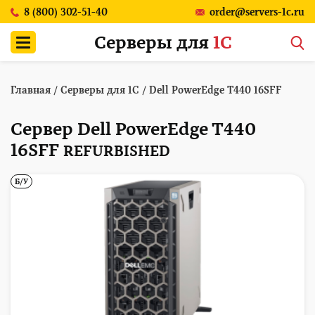
8 (800) 302-51-40
order@servers-1c.ru
Серверы для
1С
Главная
/
Серверы для 1С
/
Dell PowerEdge T440 16SFF
Сервер Dell PowerEdge T440
16SFF
REFURBISHED
Б/У