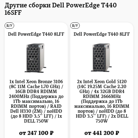
Другие сборки Dell PowerEdge T440
16SFF
Б/У
Б/У
Dell PowerEdge T440 8LFF
Dell PowerEdge T440 8LFF
1x Intel Xeon Bronze 3106
2x Intel Xeon Gold 5120
(8C 11M Cache 1.70 GHz) /
(14C 19.25M Cache 2.20
16GB DDR4 RDIMM
GHz) / 4x 32GB DDR4
2400MHz (Поддержка до
RDIMM 2666MHz
1Tb максимально, 16
(Поддержка до 1Tb
RDIMM портов) / RAID
максимально, 16 RDIMM
Dell H330 (ZM) / noHDD
портов) / noHDD (до 8
(до 8 HDD 3.5'' LFF) / 1x
HDD 3.5'' LFF) / 2x DELL
DELL 750W
750W
от 247 100 ₽
от 441 200 ₽