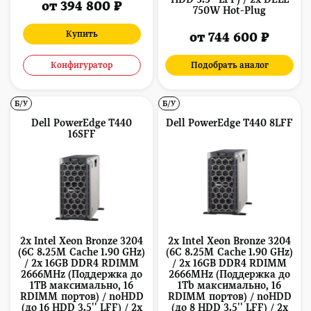
от 394 800 ₽
750W Hot-Plug
Купить
от 744 600 ₽
Конфигуратор
Подобрать аналог
Б/У
Б/У
Dell PowerEdge T440
Dell PowerEdge T440 8LFF
16SFF
2x Intel Xeon Bronze 3204
2x Intel Xeon Bronze 3204
(6C 8.25M Cache 1.90 GHz)
(6C 8.25M Cache 1.90 GHz)
/ 2x 16GB DDR4 RDIMM
/ 2x 16GB DDR4 RDIMM
2666MHz (Поддержка до
2666MHz (Поддержка до
1TB максимально, 16
1Tb максимально, 16
RDIMM портов) / noHDD
RDIMM портов) / noHDD
(до 16 HDD 3.5'' LFF) / 2x
(до 8 HDD 3.5'' LFF) / 2x