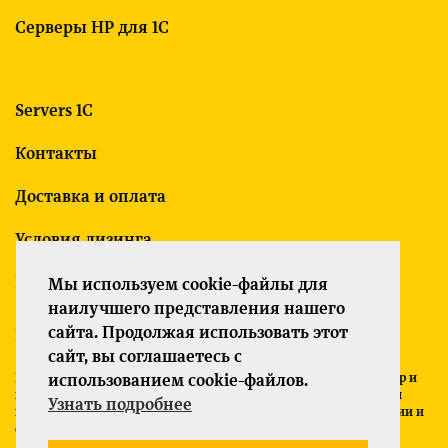
Серверы HP для 1С
Servers 1C
Контакты
Доставка и оплата
Условия лизинга
Гарантия
Мы используем cookie-файлы для
наилучшего представления нашего
сайта. Продолжая использовать этот
Политика конфиденциальности
сайт, вы соглашаетесь с
Все указанные на сайте цены носят информационный характер и
использованием cookie-файлов.
не являются публичной офертой (ст. 437 ГК РФ). Для получения
Узнать подробнее
подробной информации о характеристиках товаров, их наличии и
стоимости связывайтесь с менеджерами компании.