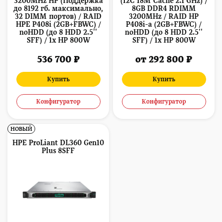
3200MHz HP (Поддержка
(12C 18M Cache 2.1 GHz) /
до 8192 гб. максимально,
8GB DDR4 RDIMM
32 DIMM портов) / RAID
3200MHz / RAID HP
HPE P408i (2GB+FBWC) /
P408i-a (2GB+FBWC) /
noHDD (до 8 HDD 2.5''
noHDD (до 8 HDD 2.5''
SFF) / 1x HP 800W
SFF) / 1x HP 800W
536 700 ₽
от 292 800 ₽
Купить
Купить
Конфигуратор
Конфигуратор
НОВЫЙ
HPE ProLiant DL360 Gen10
Plus 8SFF