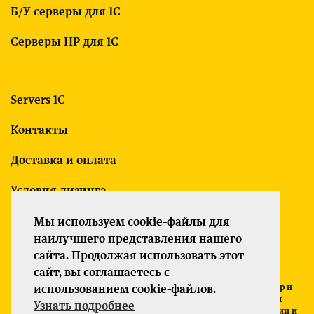
Б/У серверы для 1С
Серверы HP для 1С
Servers 1C
Контакты
Доставка и оплата
Условия лизинга
Гарантия
Мы используем cookie-файлы для
наилучшего представления нашего
сайта. Продолжая использовать этот
Политика конфиденциальности
сайт, вы соглашаетесь с
Все указанные на сайте цены носят информационный характер и
использованием cookie-файлов.
не являются публичной офертой (ст. 437 ГК РФ). Для получения
Узнать подробнее
подробной информации о характеристиках товаров, их наличии и