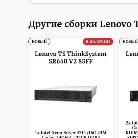
Другие сборки Lenovo 
НОВЫЙ
В НАЛИЧИИ
НОВЫЙ
Lenovo TS ThinkSystem
Len
SR650 V2 8SFF
2x In
Ca
1x Intel Xeon Silver 4314 (16C 24M
RDIM
Cache 2.4GHz) / 32GB DDR4
8192