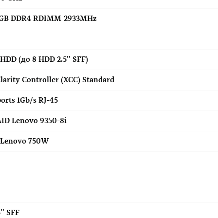
GB DDR4 RDIMM 2933MHz
HDD (до 8 HDD 2.5'' SFF)
larity Controller (XCC) Standard
ports 1Gb/s RJ-45
ID Lenovo 9350-8i
 Lenovo 750W
5'' SFF