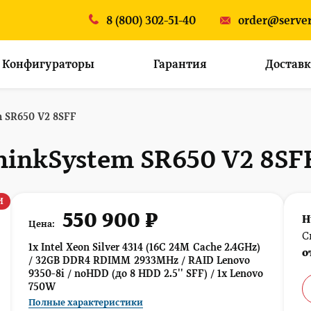
8 (800) 302-51-40
order@server
Конфигураторы
Гарантия
Доставк
m SR650 V2 8SFF
hinkSystem SR650 V2 8S
И
550 900 ₽
Н
Цена:
С
1x Intel Xeon Silver 4314 (16C 24M Cache 2.4GHz)
о
/ 32GB DDR4 RDIMM 2933MHz / RAID Lenovo
9350-8i / noHDD (до 8 HDD 2.5'' SFF) / 1x Lenovo
750W
Полные характеристики