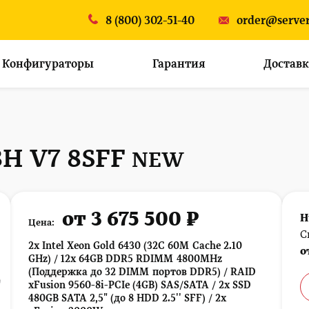
8 (800) 302-51-40
order@server
Конфигураторы
Гарантия
Доставк
8H V7 8SFF
NEW
от 3 675 500 ₽
Н
Цена:
С
2x Intel Xeon Gold 6430 (32C 60M Cache 2.10
о
GHz) / 12x 64GB DDR5 RDIMM 4800MHz
(Поддержка до 32 DIMM портов DDR5) / RAID
xFusion 9560-8i-PCIe (4GB) SAS/SATA / 2x SSD
480GB SATA 2,5" (до 8 HDD 2.5'' SFF) / 2x