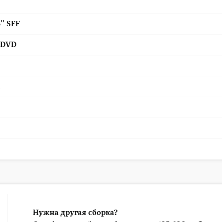
5'' SFF
oDVD
Нужна другая сборка?