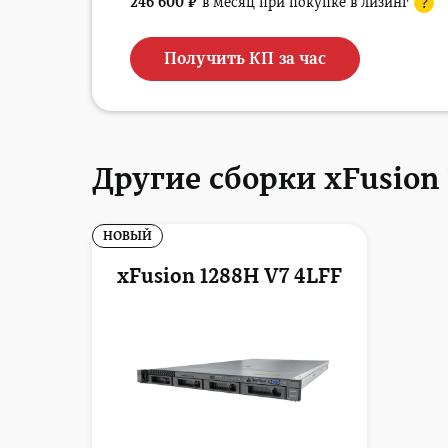
246 600
₽
в месяц при покупке в лизинг
?
Получить КП за час
Другие сборки xFusion
НОВЫЙ
xFusion 1288H V7 4LFF