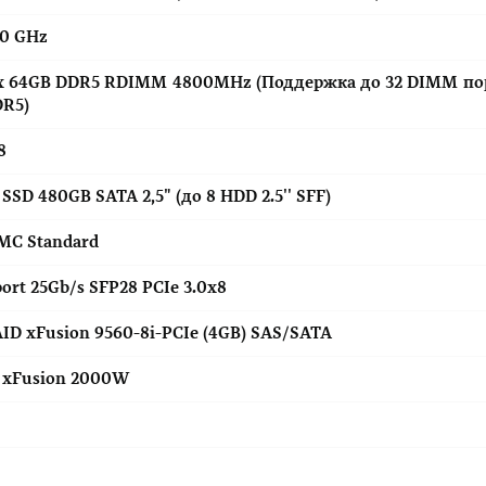
10 GHz
x 64GB DDR5 RDIMM 4800MHz (Поддержка до 32 DIMM по
R5)
8
 SSD 480GB SATA 2,5" (до 8 HDD 2.5'' SFF)
MC Standard
port 25Gb/s SFP28 PCIe 3.0x8
ID xFusion 9560-8i-PCIe (4GB) SAS/SATA
 xFusion 2000W