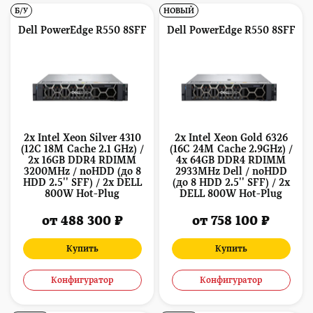
Б/У
НОВЫЙ
Dell PowerEdge R550 8SFF
Dell PowerEdge R550 8SFF
2x Intel Xeon Silver 4310
2x Intel Xeon Gold 6326
(12C 18M Cache 2.1 GHz) /
(16C 24M Cache 2.9GHz) /
2x 16GB DDR4 RDIMM
4x 64GB DDR4 RDIMM
3200MHz / noHDD (до 8
2933MHz Dell / noHDD
HDD 2.5'' SFF) / 2x DELL
(до 8 HDD 2.5'' SFF) / 2x
800W Hot-Plug
DELL 800W Hot-Plug
от 488 300 ₽
от 758 100 ₽
Купить
Купить
Конфигуратор
Конфигуратор