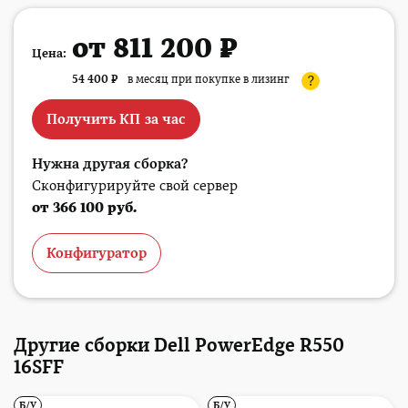
от 811 200 ₽
Цена:
54 400
₽
в месяц при покупке в лизинг
?
Получить КП за час
Нужна другая сборка?
Сконфигурируйте свой сервер
от 366 100 руб.
Конфигуратор
Другие сборки Dell PowerEdge R550
16SFF
Б/У
Б/У