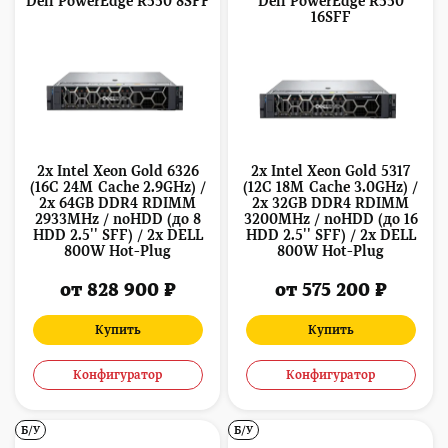
Dell PowerEdge R550 8SFF
Dell PowerEdge R550
16SFF
2x Intel Xeon Gold 6326
2x Intel Xeon Gold 5317
(16C 24M Cache 2.9GHz) /
(12C 18M Cache 3.0GHz) /
2x 64GB DDR4 RDIMM
2x 32GB DDR4 RDIMM
2933MHz / noHDD (до 8
3200MHz / noHDD (до 16
HDD 2.5'' SFF) / 2x DELL
HDD 2.5'' SFF) / 2x DELL
800W Hot-Plug
800W Hot-Plug
от 828 900 ₽
от 575 200 ₽
Купить
Купить
Конфигуратор
Конфигуратор
Б/У
Б/У