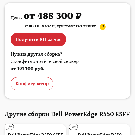
от 488 300 ₽
Цена:
32 800
₽
в месяц при покупке в лизинг
?
Получить КП за час
Нужна другая сборка?
Сконфигурируйте свой сервер
от 191 700 руб.
Конфигуратор
Другие сборки Dell PowerEdge R550 8SFF
Б/У
Б/У