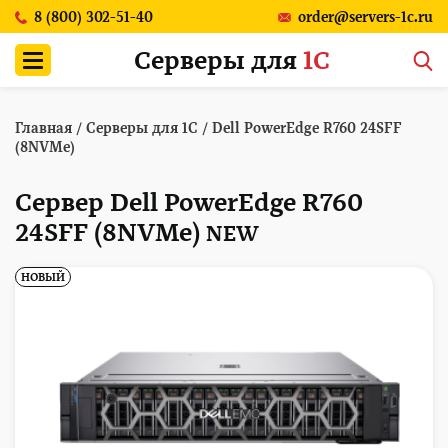
8 (800) 302-51-40
order@servers-1c.ru
Серверы для
1С
Главная
/
Серверы для 1С
/
Dell PowerEdge R760 24SFF
(8NVMe)
Сервер Dell PowerEdge R760
24SFF (8NVMe)
NEW
НОВЫЙ