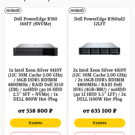
НОВЫЙ
НОВЫЙ
Dell PowerEdge R760
Dell PowerEdge R760xd2
16SFF (8NVMe)
12LFF
1x Intel Xeon Silver 4410Y
2x Intel Xeon Silver 4410Y
(12C 30M Cache 2.00 GHz)
(12C 30M Cache 2.00 GHz)
/ 16GB DDR5 RDIMM
/ 2x 16GB DDR5 RDIMM
4800MHz / RAID Dell S150
4800MHz / RAID Dell
(ZM) / noHDD (до 16 HDD
H745 (4GB+BBU) / noHDD
2.5'' SFF + NVMe) / 1x
(до 12 HDD 3.5'' LFF) / 2x
DELL 800W Hot-Plug
DELL 1100W Hot-Plug
от 558 800 ₽
от 635 100 ₽
Купить
Купить