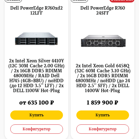
Dell PowerEdge R760xd2
Dell PowerEdge R760
12LFF
24SFF
2x Intel Xeon Silver 4410Y
(12C 30M Cache 2.00 GHz)
2x Intel Xeon Gold 6458Q
/ 2x 16GB DDR5 RDIMM
(32C 60M Cache 3.10 GHz)
4800MHz / RAID Dell
/ 2x 16GB DDR5 RDIMM
H745 (4GB+BBU) / noHDD
4800MHz / noHDD (до 24
(до 12 HDD 3.5'' LFF) / 2x
HDD 2.5'' SFF) / 2x DELL
DELL 1100W Hot-Plug
1400W Hot-Plug
от 635 100 ₽
1 859 900 ₽
Купить
Купить
Конфигуратор
Конфигуратор