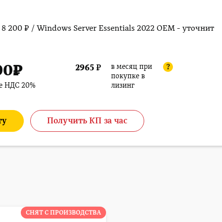
 - 8 200 ₽ / Windows Server Essentials 2022 OEM - уточнит
00
₽
в месяц при
2965
₽
?
покупке в
ле НДС 20%
лизинг
ту
Получить КП за час
СНЯТ С ПРОИЗВОДСТВА