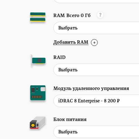
?
RAM
Всего
0
Гб
Добавить RAM
+
RAID
Модуль удаленного управления
Блок питания