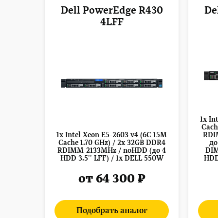
Dell PowerEdge R430
De
4LFF
1x In
Cach
1x Intel Xeon E5-2603 v4 (6C 15M
RDI
Cache 1.70 GHz) / 2x 32GB DDR4
до
RDIMM 2133MHz / noHDD (до 4
DIM
HDD 3.5'' LFF) / 1x DELL 550W
HDD 
от 64 300 ₽
Подобрать аналог