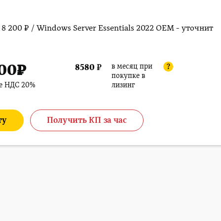
 - 8 200 ₽ / Windows Server Essentials 2022 OEM - уточнит
900
₽
в месяц при
8580
₽
?
покупке в
ле НДС 20%
лизинг
ту
Получить КП за час