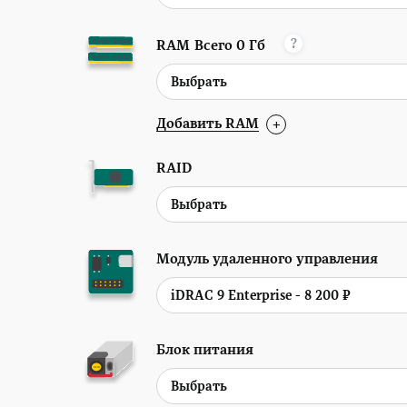
?
RAM
Всего
0
Гб
Добавить RAM
+
RAID
Модуль удаленного управления
Блок питания