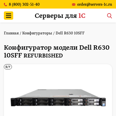
8 (800) 302-51-40
order@servers-1c.ru
Серверы для
1С
Главная
/
Конфигураторы
/
Dell R630 10SFF
Конфигуратор модели Dell R630
10SFF
REFURBISHED
Б/У