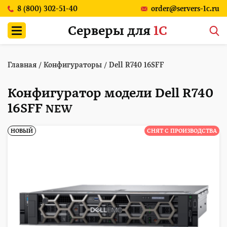
8 (800) 302-51-40
order@servers-1c.ru
Серверы для
1С
Главная
/
Конфигураторы
/
Dell R740 16SFF
Конфигуратор модели Dell R740
16SFF
NEW
НОВЫЙ
СНЯТ С ПРОИЗВОДСТВА