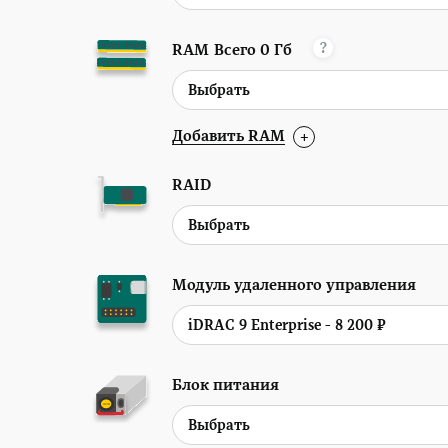
?
RAM
Всего
0
Гб
Добавить RAM
+
RAID
Модуль удаленного управления
Блок питания