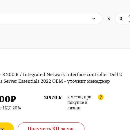
×
- 8 200 ₽ / Integrated Network Interface controller Dell 2
s Server Essentials 2022 OEM - уточнит менеджер
500
₽
в месяц при
21970
₽
?
покупке в
ле НДС 20%
лизинг
ту
Получить КП за час