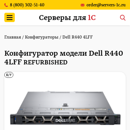
8 (800) 302-51-40
order@servers-1c.ru
Серверы для
1С
Главная
/
Конфигураторы
/
Dell R440 4LFF
Конфигуратор модели Dell R440
4LFF
REFURBISHED
Б/У