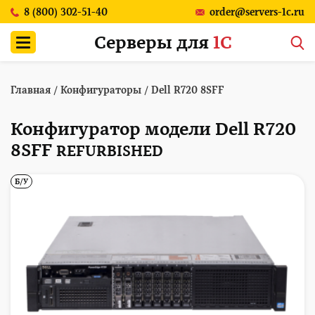
8 (800) 302-51-40
order@servers-1c.ru
Серверы для
1С
Главная
/
Конфигураторы
/
Dell R720 8SFF
Конфигуратор модели Dell R720
8SFF
REFURBISHED
Б/У