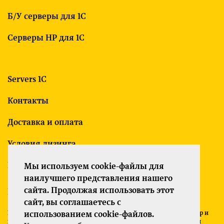
Б/У серверы для 1С
Серверы HP для 1С
Servers 1C
Контакты
Доставка и оплата
Условия лизинга
Гарантия
Мы используем cookie-файлы для
наилучшего представления нашего
сайта. Продолжая использовать этот
Политика конфиденциальности
сайт, вы соглашаетесь с
использованием cookie-файлов.
Все указанные на сайте цены носят информационный характер и
не являются публичной офертой (ст. 437 ГК РФ). Для получения