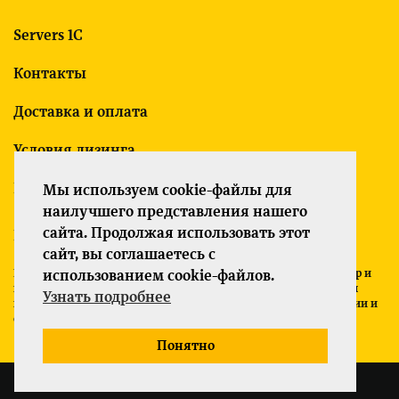
Servers 1C
Контакты
Доставка и оплата
Условия лизинга
Гарантия
Мы используем cookie-файлы для
наилучшего представления нашего
сайта. Продолжая использовать этот
Политика конфиденциальности
сайт, вы соглашаетесь с
Все указанные на сайте цены носят информационный характер и
использованием cookie-файлов.
не являются публичной офертой (ст. 437 ГК РФ). Для получения
Узнать подробнее
подробной информации о характеристиках товаров, их наличии и
стоимости связывайтесь с менеджерами компании.
Понятно
Servers-1C.ru © 2026 Все права защищены