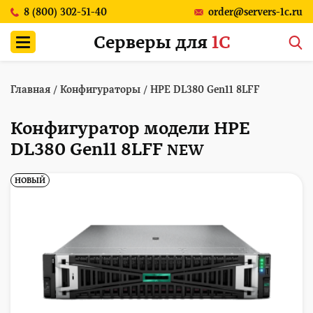
8 (800) 302-51-40
order@servers-1c.ru
Серверы для
1С
Главная
/
Конфигураторы
/
HPE DL380 Gen11 8LFF
Конфигуратор модели HPE
DL380 Gen11 8LFF
NEW
НОВЫЙ