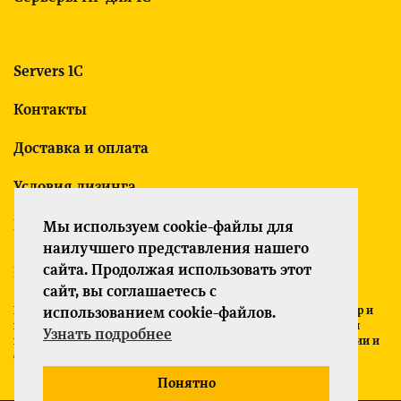
Servers 1C
Контакты
Доставка и оплата
Условия лизинга
Гарантия
Мы используем cookie-файлы для
наилучшего представления нашего
сайта. Продолжая использовать этот
Политика конфиденциальности
сайт, вы соглашаетесь с
Все указанные на сайте цены носят информационный характер и
использованием cookie-файлов.
не являются публичной офертой (ст. 437 ГК РФ). Для получения
Узнать подробнее
подробной информации о характеристиках товаров, их наличии и
стоимости связывайтесь с менеджерами компании.
Понятно