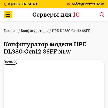
8 (800) 302-51-40
order@servers-1c.ru
Серверы для
1С
Главная
/
Конфигураторы
/
HPE DL380 Gen12 8SFF
Конфигуратор модели HPE
DL380 Gen12 8SFF
NEW
НОВЫЙ